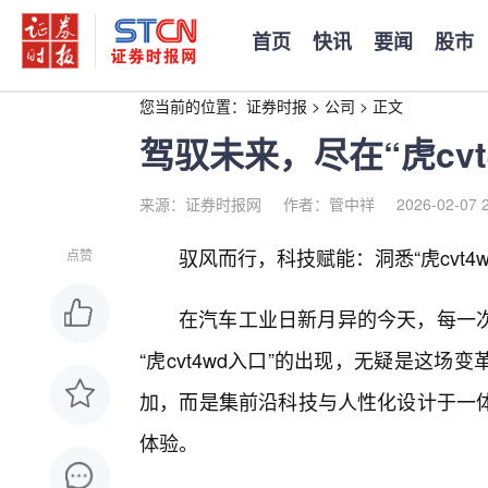
首页
快讯
要闻
股市
您当前的位置：
证券时报
>
公司
>
正文
驾驭未来，尽在“虎cv
来源：证券时报网
作者：管中祥
2026-02-07 
驭风而行，科技赋能：洞悉“虎cvt4
点赞
在汽车工业日新月异的今天，每一次
“虎cvt4wd入口”的出现，无疑是这
加，而是集前沿科技与人性化设计于一
体验。